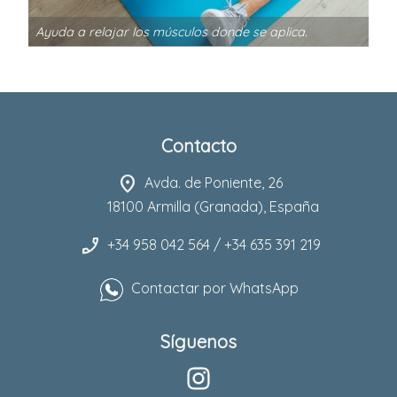
Ayuda a relajar los músculos donde se aplica.
Contacto
location_on
Avda. de Poniente, 26
18100 Armilla (Granada), España
phone_enabled
+34 958 042 564 / +34 635 391 219
Contactar por WhatsApp
Síguenos